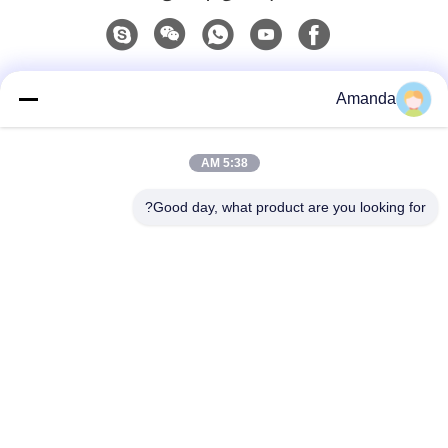
تماس سریع
Amanda
تلفن
5:38 AM
0086-15556982932
Good day, what product are you looking for?
ایمیل
amanda@kirail.com
آدرس
ساختمان 1، پارک صنعتی تجارت الکترونیک فرامرزی، منطقه
پیوندی جامع، منطقه جدید ژنگ پوگانگ، شهر ماآنشان، استان
آنهویی