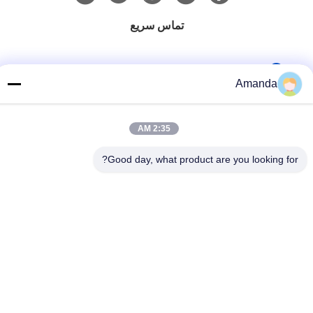
تماس سریع
تلفن
Amanda
0086-15556982932
2:35 AM
ایمیل
Good day, what product are you looking for?
amanda@kirail.com
آدرس
ساختمان 1، پارک صنعتی تجارت الکترونیک فرامرزی، منطقه
پیوندی جامع، منطقه جدید ژنگ پوگانگ، شهر ماآنشان، استان
آنهویی
سیاست حفظ حریم خصوصی
|
نقشه سایت