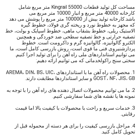
مساحت کل تولید قطعات Kingrail 55000 متر مربع شامل
کارخانه 40000 متر مربع و انبار 10000 متر مربع می
باشد.کارخانه تولید بیش از 100000 متر مربع را پوشش می دهد
که مجهز به خطوط نورد و ریخته گری فولاد، خطوط گیره
الاستیک ریلی، خطوط بشقاب ماهی، خطوط اسپایک و بولت، خط
تصفیه حرارتی و خط تصفیه سطحی ضد خوردگی و همچنین
الکترو گالوانیزه، گالوانیزه گرم و داکرومت است. خطوط
پردازشنیروی فنی ما قوی است، روش بازرسی کامل است، ما
می توانیم استانداردهای ملی راه آهن را برای تولید اجرا کنیم.
سختی سنج راکول
خدماتی که می توانیم ارائه دهیم:
1. محصولات راه آهن ما با استانداردهای AREMA، DIN، BS، UIC،
GOST، NF، JIS، GB و سایر استانداردها مطابقت دارند.
2. ما می توانیم محصولات اتصال دهنده های راه آهن را با توجه به
نمونه ها یا نقشه های شما سفارشی کنیم.
3. خدمات سریع و راحت با محصولات با کیفیت بالا اما قیمت
رقابتی.
4. مراحل بازرسی کیفیت را برای هر دسته از محموله قبل از
تحویل کامل کنید.