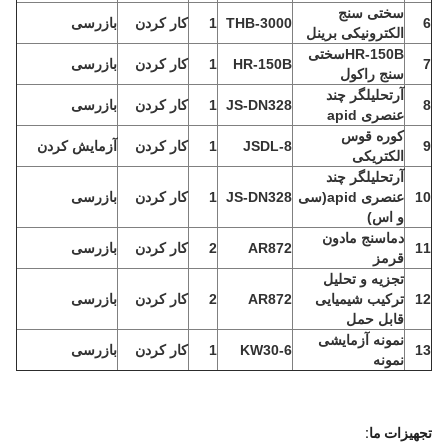
سختی سنج
6
THB-3000
1
کار کردن
بازرسی
الکترونیکی برینل
HR-150B
سختی
7
HR-150B
1
کار کردن
بازرسی
سنج راکول
آر
تحلیلگر چند
8
JS-DN328
1
کار کردن
بازرسی
عنصری apid
کوره قوس
9
JSDL-8
1
کار کردن
آزمایش کردن
الکتریکی
آر
تحلیلگر چند
10
عنصری apid(
سی
JS-DN328
1
کار کردن
بازرسی
و اس
)
دماسنج مادون
11
AR872
2
کار کردن
بازرسی
قرمز
تجزیه و تحلیل
12
ترکیب شیمیایی
AR872
2
کار کردن
بازرسی
قابل حمل
نمونه آزمایشی
13
KW30-6
1
کار کردن
بازرسی
نمونه
تجهیزات ما: