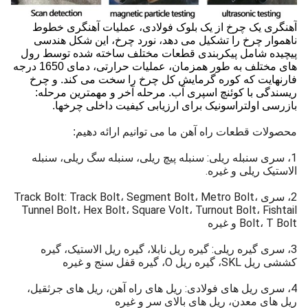
آهنگری یک چرخ از یک بلوک فولادی، عملیات آهنگری خطوط
ناهموار چرخ را تشکیل می دهد، نورد چرخ، این شکل هندسی
پیچیده شامل پیکربندی قطعات مختلف ساخته شده توسط رول
های مختلف به طور همزمان، عملیات حرارتی، دمای 1650 درجه
فارنهایت که کوره گرمایش کل چرخ را سخت می کند. و چرخ
ریسندگی با کوئنچ اسپری آب. مرحله آخر و مهمترین مرحله:
بازرسی اولتراسونیک برای ارزیابی کیفیت داخلی چرخها.
محصولات قطعات راه آهن ما می توانیم ارائه دهیم:
1، سری سنبله ریلی: سنبله پیچ ریلی، سنبله سگ ریلی، سنبله
الاستیک ریلی و غیره.
2، سری Track Bolt: Track Bolt، Segment Bolt، Metro Bolt،
Tunnel Bolt، Hex Bolt، Square Volt، Turnout Bolt، Fishtail
Bolt، T Bolt و غیره
3، سری گیره ریلی: گیره ریل نابلا، گیره ریل الاستیک، گیره
کششی ریل SKL، گیره ریل O، گیره قفل سنج و غیره
4، سری ریل های فولادی: ریل های راه آهن، ریل های جرثقیل،
ریل های معدن، ریل های بالای سر و غیره