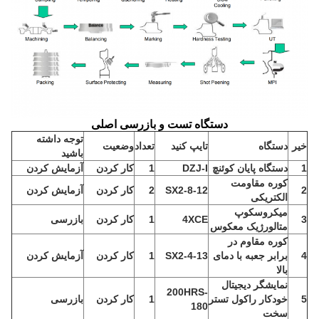
دستگاه تست و بازرسی اصلی
توجه داشته
خیر
دستگاه
تایپ کنید
تعداد
وضعیت
باشید
1
دستگاه پایان کوئنچ
DZJ-I
1
کار کردن
آزمایش کردن
کوره مقاومت
2
SX2-8-12
2
کار کردن
آزمایش کردن
الکتریکی
میکروسکوپ
3
4XCE
1
کار کردن
بازرسی
متالورژیک معکوس
کوره مقاوم در
4
برابر جعبه با دمای
SX2-4-13
1
کار کردن
آزمایش کردن
بالا
نمایشگر دیجیتال
200HRS-
5
خودکار راکول تستر
1
کار کردن
بازرسی
180
سخت