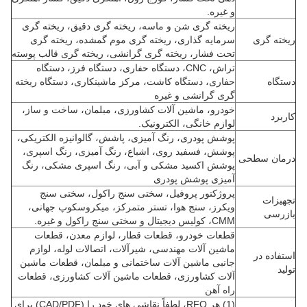
و غیره.
ریخته گری شن و ماسه، ریخته گری دقیق، ریخته گری
ریخته گری
سرمایه گذاری، ریخته گری موم گمشده، ریخته گری
تحت فشار، ریخته گری گرانشی، ریخته گری قالب پوسته
تراش، CNC، دستگاه حفاری، دستگاه فرز، دستگاه
دستگاه
حفاری، دستگاه کاشت، مرکز ماشینکاری، دستگاه ریخته
گری گرانشی و غیره
خودرو، ماشین آلات کشاورزی، مبلمان، ساخت و ساز،
کاربرد
لوازم خانگی، الکترونیک.
پوشش پودری، رنگ آمیزی، پاشش، گالوانیزه الکتریکی،
پوشش، فسفید روی، اشباع، رنگ آمیزی، رنگ اسپری،
درمان سطحی
پوشش اکسید مشکی و آبی، رنگ اسپری مشکی، رنگ
آمیزی پوشش پودری
پروژکتور پروفیل، سختی سنج راکول، سختی سنج
تجهیزات
ویکرز، سنج هوا، تستر متمرکز، میکروسکوپ جهانی،
بازرسی
CMM، کولیس دیجیتال و سختی سنج راکول و غیره.
قطعات خودرو، قطعات قطار، لوازم معدن، قطعات
ماشین آلات مهندسی، شیرآلات، اتصالات لوله، لوازم
استفاده در
جانبی ماشین آلات ساختمانی و مبلمان، قطعات ماشین
تولید
آلات کشاورزی، قطعات ماشین آلات کشاورزی، قطعات
راه آهن
(1) هر RFQ،
لطفاً نقاشی های خود را (CAD/PDF) برای