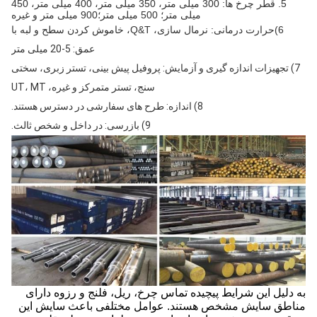
5. قطر چرخ ها: 300 میلی متر، 350 میلی متر، 400 میلی متر، 450
میلی متر؛ 500 میلی متر؛900 میلی متر و غیره
6)
حرارت درمانی
: نرمال سازی، Q&T، خاموش کردن سطح و لبه با
عمق
: 5-20 میلی متر
7) تجهیزات اندازه گیری و آزمایش: پروفیل پیش بینی، تستر زبری، سختی
سنج، تستر متمرکز و غیره، UT، MT
8) اندازه: طرح های سفارشی در دسترس هستند.
9) بازرسی: در داخل و شخص ثالث.
به دلیل این شرایط پیچیده تماس چرخ، ریل، فلنج و رزوه دارای
مناطق سایش مشخص هستند. عوامل مختلفی باعث سایش این