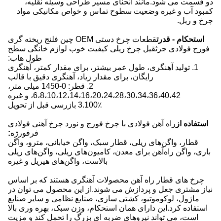
دو قسمت می شود.مانند انحنای مسیر طراحی وسیله نقلیه،
کمبود آب و غیره وضعیت سطوح تماس و خواص مکانیکی مواد
چرخ و ریل.
استحکام - قدرت
قطعات چرخ دستی OEM چین فلنج ریخته گری
فورج فولادی جرثقیل چرخ ریلی کیفیت خوب لوازم خانگی سطح
طول هاب:
1. تولید آهنگری، طول عمر بیشتر، برای مقدار کمتر، آهنگری
رایگان، برای مقدار زیاد، آهنگری دقیق با قالب
2. قطر: 0-1450 میلی متر،
6،8،10،12،14،16،20،24،28،30،34،36،40،42، و غیره
3.100٪ بازرسی قبل از تحویل
استفاده از
راه آهن فولادی با چرخ فورج و نورد چرخ آهنی فولادی
فرفورژه
:
قطار، واگن‌های ریلی، قطار سبک، واگن خیابانی، مترو، واگن
باری، واگن راه‌آهن برای معدن، کامیون‌های ریلی، واگن‌های ریلی
بالاست، واگن‌های هیریل و غیره
چرخ های قطار راه آهن محصولات آهنگری هستند که بر اساس
نیاز مشتری جعل و پردازش می شوند.از این محصول می توان در
ماژول، لوکوموتیو، کشتی سازی، صنایع نظامی و سایر صنایع
استفاده کرد.این دارای همان استحکام، وزن سبک، بهره وری بالا
است، می تواند نیروهای ضربه ای بزرگ را تحمل کند و مزیت