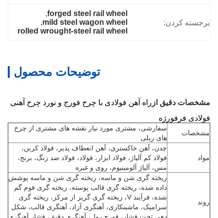
, 
forged steel rail wheel
, 
mild steel wagon wheel
برجسته کردن:
rolled wrought-steel rail wheel
توضیحات محصول
راه آهن فولادی با چرخ فورج و نورد چرخ آهنی
مشخصات دقیق از
فولادی فرفورژه
سفارشی،
مشتری مورد نیاز
نقشه های مشتری از چرخ
مشخصات
های ریلی
چدن،
آهن خاکستری،
آهن انعطاف پذیر،
فولاد کربن،
مواد
فولاد کم آلیاژ،
فولاد ابزار،
فولاد،
فولاد ضد زنگ،
برنج،
مس،
آلیاژ آلومینیوم،
روی و غیره
ریخته گری شن و ماسه، ریخته گری شن و ماسه پوشش
داده شده، ریخته گری قالب پوسته، ریخته گری فوم گم
شده، فرآیند V، ریخته گری گریز از مرکز، ریخته گری
روند
سرامیک، ماشینکاری، آهنگری آزاد، آهنگری قالب، شکل
دهی تحت فشار، فورج رول، آهنگری دقیق، فشار آهنگری