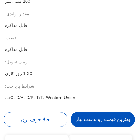
200 میلی متر
مقدار تولیدی:
قابل مذاکره
قیمت:
قابل مذاکره
زمان تحویل:
1-30 روز کاری
شرایط پرداخت:
L/C، D/A، D/P، T/T، Western Union،
بهترین قیمت رو بدست بیار
حالا حرف بزن