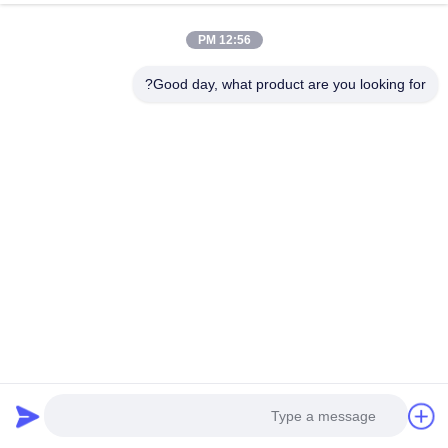
تلفن
12:56 PM
0086-15556982932
Good day, what product are you looking for?
ایمیل
amanda@kirail.com
آدرس
ساختمان 1، پارک صنعتی تجارت الکترونیک فرامرزی، منطقه
پیوندی جامع، منطقه جدید ژنگ پوگانگ، شهر ماآنشان، استان
آنهویی
سیاست حفظ حریم خصوصی
|
نقشه سایت
چین کیفیت خوب چرخ های ریلی فولادی عرضه کننده. حقوق چاپ 2022-
2026 Maanshan Kingrail Technology Co.,Ltd. تمام حقوق محفوظ
است