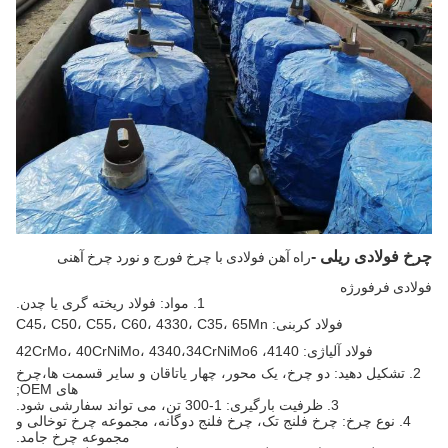
چرخ فولادی ریلی -
راه آهن فولادی با چرخ فورج و نورد چرخ آهنی
فولادی فرفورژه
1. مواد: فولاد ریخته گری یا چدن.
فولاد کربنی: C45، C50، C55، C60، 4330، C35، 65Mn
فولاد آلیاژی: 4140، 42CrMo، 40CrNiMo، 4340،34CrNiMo6
2. تشکیل دهید: دو چرخ، یک محور، چهار یاتاقان و سایر قسمت ها،
چرخ
های OEM;
3. ظرفیت بارگیری: 1-300 تن، می تواند سفارشی شود.
4. نوع چرخ: چرخ فلنج تک، چرخ فلنج دوگانه، مجموعه چرخ توخالی و
مجموعه چرخ جامد.