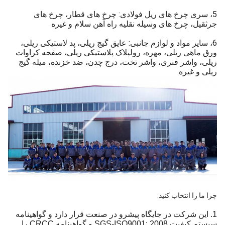
5، سری چرخ های ریل فولادی: چرخ های قطار، چرخ های
جرثقیل، چرخ های وسیله نقلیه راه آهن سلام و غیره
6، سایر مواد و لوازم جانبی: عایق گیج ریلی، پد لاستیکی ریلی،
ورق ماهی ریلی، مهره، رولپلاک پلاستیکی ریلی، صفحه کراوات
ریلی، واشر فنری، واشر تخت، درج چدن، ضد خزنده، میله گیج
ریلی و غیره.
چرا ما را انتخاب کنید:
1. این شرکت در جایگاه پیشرو در صنعت قرار دارد و گواهینامه
سیستم کیفیت SGS-ISO9001: 2008 و گواهینامه CRCC را