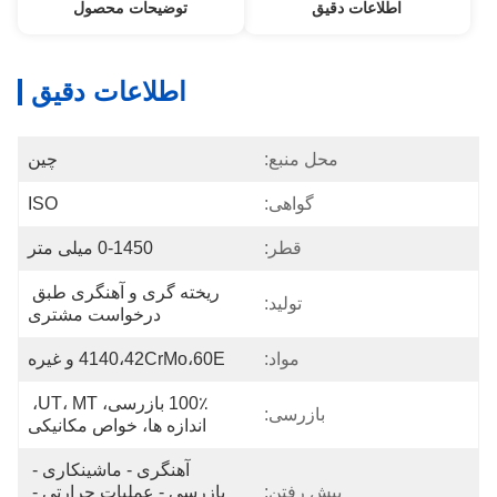
اطلاعات دقیق
توضیحات محصول
اطلاعات دقیق
محل منبع:
چین
گواهی:
ISO
قطر:
0-1450 میلی متر
ریخته گری و آهنگری طبق 
تولید:
درخواست مشتری
مواد:
4140،42CrMo،60E و غیره
100٪ بازرسی، UT، MT، 
بازرسی:
اندازه ها، خواص مکانیکی
آهنگری - ماشینکاری - 
پیش رفتن:
بازرسی - عملیات حرارتی - 