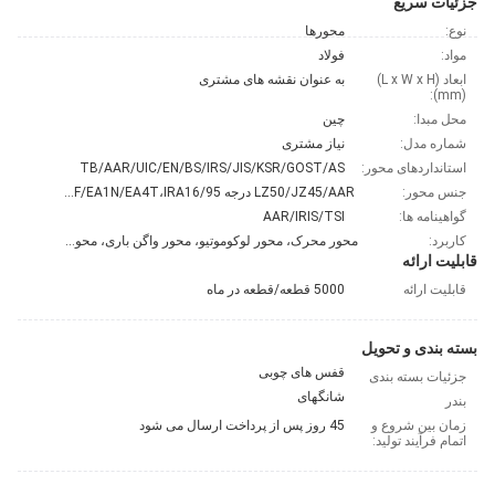
جزئیات سریع
نوع:
محورها
مواد:
فولاد
ابعاد (L x W x H)
به عنوان نقشه های مشتری
(mm):
محل مبدا:
چین
شماره مدل:
نیاز مشتری
استانداردهای محور:
TB/AAR/UIC/EN/BS/IRS/JIS/KSR/GOST/AS
جنس محور:
LZ50/JZ45/AAR درجه F/EA1N/EA4T،IRA16/95 و غیره
گواهینامه ها:
AAR/IRIS/TSI
کاربرد:
محور محرک، محور لوکوموتیو، محور واگن باری، محور اتوبوس مسافربری
قابلیت ارائه
قابلیت ارائه
5000 قطعه/قطعه در ماه
بسته بندی و تحویل
قفس های چوبی
جزئیات بسته بندی
شانگهای
بندر
زمان بین شروع و
45 روز پس از پرداخت ارسال می شود
اتمام فرآیند تولید: