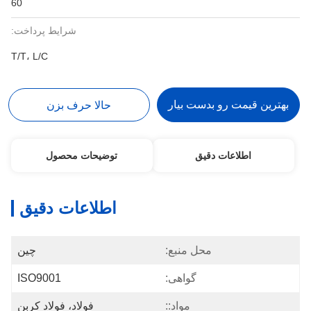
60
شرایط پرداخت:
T/T، L/C
بهترین قیمت رو بدست بیار
حالا حرف بزن
اطلاعات دقیق
توضیحات محصول
اطلاعات دقیق
محل منبع:
چین
گواهی:
ISO9001
مواد::
فولاد، فولاد کربن