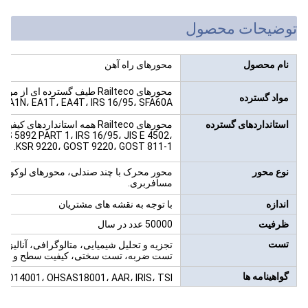
توضیحات محصول
نام محصول
محورهای راه آهن
مواد گسترده
F، EA1N، EA1T، EA4T، IRS 16/95، SFA60A، و غیر
استانداردهای گسترده
BS 5892 PART 1، IRS 16/95، JIS E 4502،
KSR 9220، GOST 9220، GOST 811-1. و سایر نیازهای مشتری
نوع محور
محور محرک با چند صندلی، محورهای لوکوموتی
مسافربری.
اندازه
با توجه به نقشه های مشتریان
ظرفیت
50000 عدد در سال
تست
تجزیه و تحلیل شیمیایی، متالوگرافی، آنالی
تست ضربه، تست سختی، کیفیت سطح و گزار
گواهینامه ها
ISO14001، OHSAS18001، AAR، IRIS، TSI