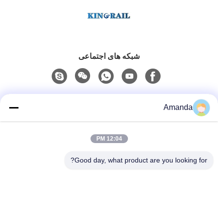
شبکه های اجتماعی
تماس سریع
Amanda
تلفن
12:04 PM
0086-15556982932
Good day, what product are you looking for?
ایمیل
amanda@kirail.com
آدرس