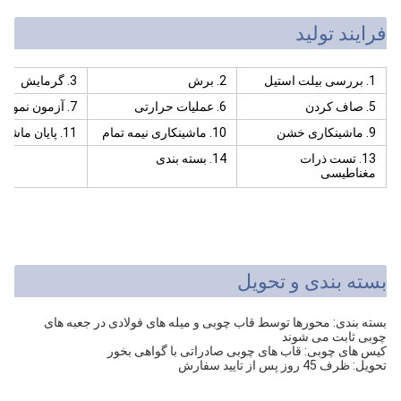
فرایند تولید
1. بررسی بیلت استیل
2. برش
3. گرمایش
5. صاف کردن
6. عملیات حرارتی
7. آزمون نمونه گیری
9. ماشینکاری خشن
10. ماشینکاری نیمه تمام
11. پایان ماشینکاری
13. تست ذرات
14. بسته بندی
مغناطیسی
بسته بندی و تحویل
بسته بندی: محورها توسط قاب چوبی و میله های فولادی در جعبه های
چوبی ثابت می شوند
کیس های چوبی: قاب های چوبی صادراتی با گواهی بخور
تحویل: ظرف 45 روز پس از تایید سفارش